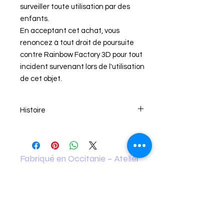
surveiller toute utilisation par des
enfants.
En acceptant cet achat, vous
renoncez à tout droit de poursuite
contre Rainbow Factory 3D pour tout
incident survenant lors de l'utilisation
de cet objet.
Histoire
Bienvenue chez 🌈 Rainbow Factory 3D
🌈
Laissez nous vous transporter dans le
Fabriqué en Occitanie – Atelier
monde fantastique de Rainbow Factory
RainbowFactory3D à Salindres (Gard)
3D où la seule limite est celle de votre
imagination… 🦄🦕🦖🐉
🚚 Tarifs de livraison
Entrez dans l’ancien monde et découvrez
🇫🇷 🇧🇪 France & Belgique 5.90€
nos Stégosaures articulés !!
Compagnon d’aventures qui fera rugir
✅ Livraison gratuite dès 35€ d’achat
d’envie les passionnés de dinosaures !!!