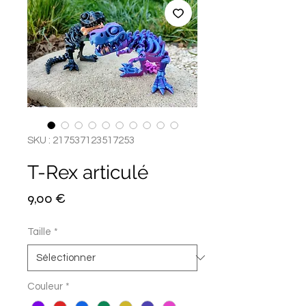
SKU : 217537123517253
T-Rex articulé
Prix
9,00 €
Taille
*
Couleur
*