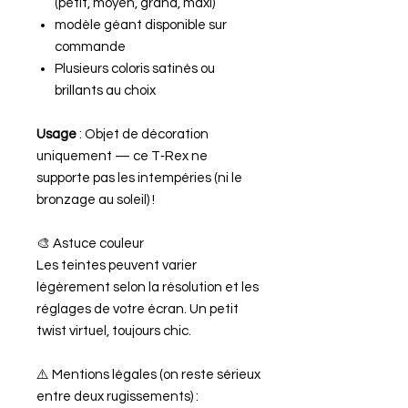
(petit, moyen, grand, maxi)
modèle géant disponible sur
commande
Plusieurs coloris satinés ou
brillants au choix
Usage
: Objet de décoration
uniquement — ce T‑Rex ne
supporte pas les intempéries (ni le
bronzage au soleil) !
🎨 Astuce couleur
Les teintes peuvent varier
légèrement selon la résolution et les
réglages de votre écran. Un petit
twist virtuel, toujours chic.
⚠️ Mentions légales (on reste sérieux
entre deux rugissements) :