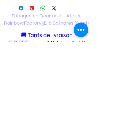
Fabriqué en Occitanie – Atelier
RainbowFactory3D à Salindres (Gard)
🚚 Tarifs de livraison
🇫🇷 🇧🇪 France & Belgique 5.90€
✅ Livraison gratuite dès 35€ d’achat
🇨🇭 Suisse 15€
✅ Livraison gratuite dès 70€ d’achat
🇩🇪 🇳🇱 Allemagne & Pays-Bas 12€
✅ Livraison gratuite dès 65€ d’achat
🚚 Tarifs de livraison Twiggy's
France 3€
✅ Livraison gratuite dès 19.90€ d’achat
Europe 4,50€
✅ Livraison gratuite dès 19.90€ d’achat
Belgique, Suisse, Allemagne, Pays-Bas