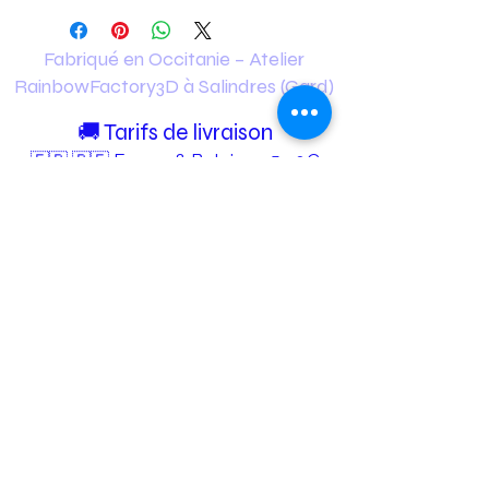
Fabriqué en Occitanie – Atelier
RainbowFactory3D à Salindres (Gard)
🚚 Tarifs de livraison
🇫🇷 🇧🇪 France & Belgique 5.90€
✅ Livraison gratuite dès 35€ d’achat
🇨🇭 Suisse 15€
✅ Livraison gratuite dès 70€ d’achat
🇩🇪 🇳🇱 Allemagne & Pays-Bas 12€
✅ Livraison gratuite dès 65€ d’achat
🚚 Tarifs de livraison Twiggy's
France 3€
✅ Livraison gratuite dès 19.90€ d’achat
Europe 4,50€
✅ Livraison gratuite dès 19.90€ d’achat
Belgique, Suisse, Allemagne, Pays-Bas