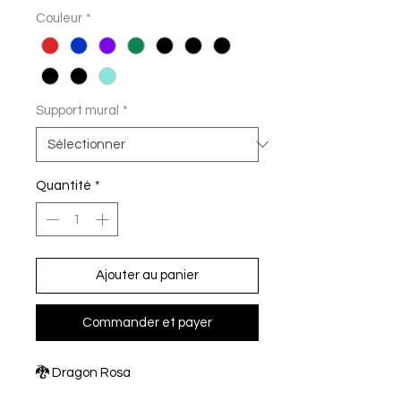
original
promotionnel
Couleur
*
Support mural
*
Quantité
*
Ajouter au panier
Commander et payer
🐉 Dragon Rosa