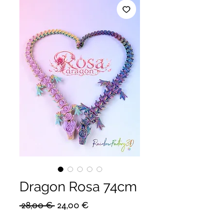
Dragon Rosa 74cm
Prix
Prix
 28,00 € 
24,00 €