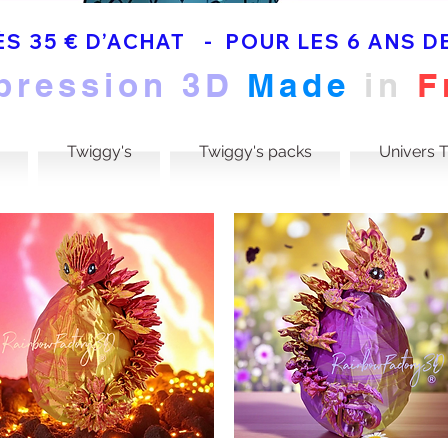
S 35 € D’ACHAT   -  POUR LES 6 ANS
pression 3D
Made
in
F
Twiggy's
Twiggy's packs
Univers 