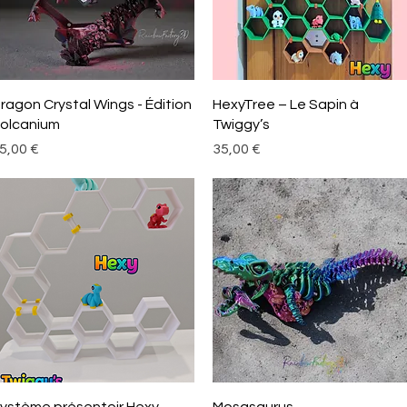
Aperçu rapide
Aperçu rapide
ragon Crystal Wings - Édition
HexyTree – Le Sapin à
olcanium
Twiggy’s
rix
Prix
5,00 €
35,00 €
Aperçu rapide
Aperçu rapide
ystème présentoir Hexy
Mosasaurus