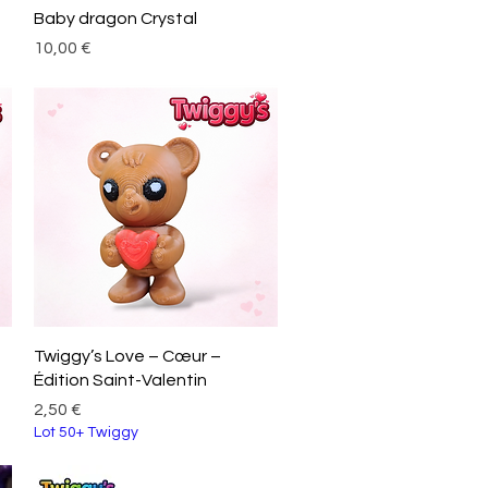
Aperçu rapide
Baby dragon Crystal
Prix
10,00 €
Aperçu rapide
Twiggy’s Love – Cœur –
Édition Saint-Valentin
Prix
2,50 €
Lot 50+ Twiggy