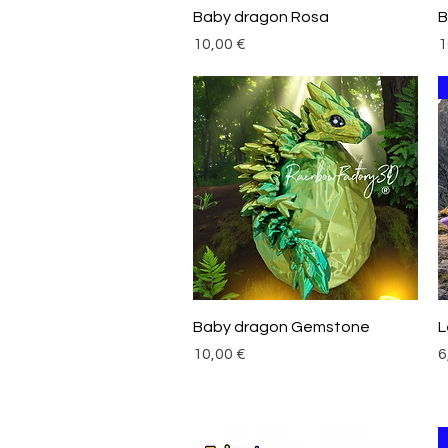
Aperçu rapide
Baby dragon Rosa
B
Prix
P
10,00 €
1
Aperçu rapide
Baby dragon Gemstone
L
Prix
P
10,00 €
6