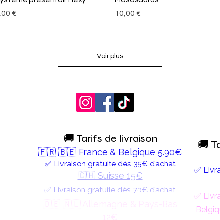
rix
Prix
,00 €
10,00 €
Voir plus
🚚 Tarifs de livraison
🚚 Ta
🇫🇷 🇧🇪 France & Belgique 5.90€
✅ Livraison gratuite dès 35€ d’achat
✅ Livra
🇨🇭 Suisse 15€
✅ Livraison gratuite dès 70€ d’achat
✅ Livra
🇩🇪 🇳🇱 Allemagne & Pays-Bas
Belgiq
12€