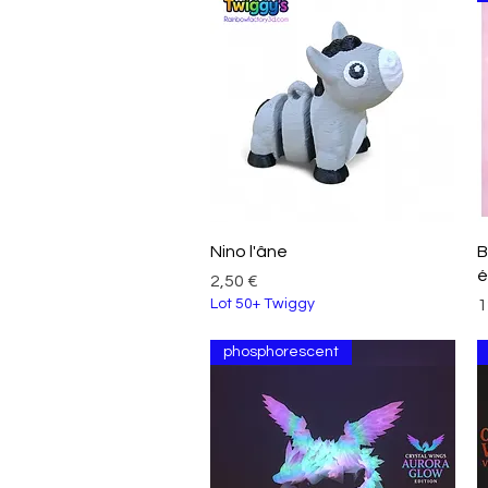
Aperçu rapide
Nino l'âne
B
é
Prix
2,50 €
P
Lot 50+ Twiggy
1
phosphorescent