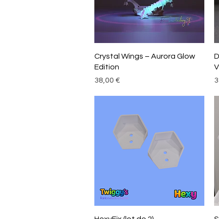
Aperçu rapide
Crystal Wings – Aurora Glow
D
Edition
V
Prix
P
38,00 €
3
Aperçu rapide
HexyFix (lot de 2)
S