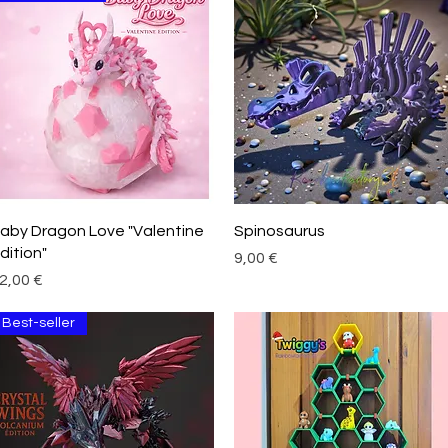
Aperçu rapide
Aperçu rapide
aby Dragon Love "Valentine
Spinosaurus
dition"
Prix
9,00 €
rix
2,00 €
Best-seller