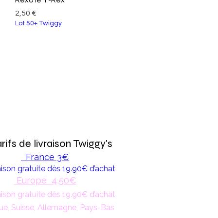
Prix
2,50 €
Lot 50+ Twiggy
rifs de livraison Twiggy's
France 3€
ison gratuite dès 19.90€ d’achat
Europe 4,50€
ison gratuite dès 19.90€ d’achat
ue, Suisse, Allemagne, Pays-Bas