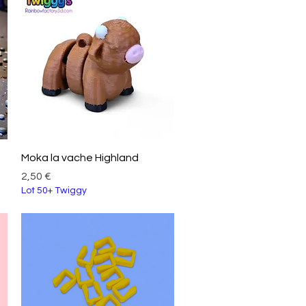
Aperçu rapide
Moka la vache Highland
Prix
2,50 €
Lot 50+ Twiggy