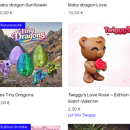
Aperçu rapide
Aperçu rapide
aby dragon Sunflower
Baby dragon Love
rix
Prix
0,00 €
10,00 €
Nouveauté
Aperçu rapide
Aperçu rapide
es Tiny Dragons
Twiggy’s Love Rose – Édition
Saint-Valentin
rix
,00 €
Prix
2,50 €
Lot 50+ Twiggy
Edition limitée