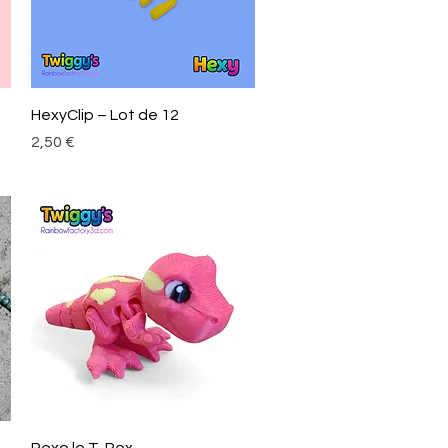
Aperçu rapide
HexyClip – Lot de 12
Prix
2,50 €
Aperçu rapide
Rexo le T-Rex